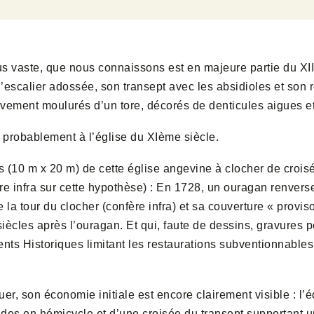
plus vaste, que nous connaissons est en majeure partie du XI
d’escalier adossée, son transept avec les absidioles et son
nativement moulurés d’un tore, décorés de denticules aigues e
s probablement à l’église du XIème siècle.
s (10 m x 20 m) de cette église angevine à clocher de crois
re infra sur cette hypothèse) : En 1728, un ouragan renverse
a tour du clocher (confère infra) et sa couverture « provisoi
siècles après l’ouragan. Et qui, faute de dessins, gravures p
s Historiques limitant les restaurations subventionnables à 
uer, son économie initiale est encore clairement visible : l
des en hémicycle et d’une croisée du transept supportant u