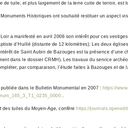
e tuile, et plus largement de la terre cuite de terroir, est 
es Monuments Historiques ont souhaité restituer un aspect vis
oir a manifesté en avril 2006 son intérêt pour ces vestige
ptiste d’Huillé (distante de 12 kilomètres). Les deux église
intérêt de Saint Aubin de Bazouges est la présence d’une 
ément dans le dossier CRMH). Les travaux
du service archéo
mpléter, par comparaison, l’étude faites à Bazouges et de l
 publiée dans le Bulletin Monumental en 2007 :
https://www
_num_165_3_T1_0235_0000
.
 et des tuiles du Moyen-Age, confère
https://journals.openedi