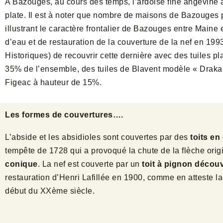
A Bazouges, au cours des temps, l’ardoise fine angevine a 
plate. Il est à noter que nombre de maisons de Bazouges pr
illustrant le caractère frontalier de Bazouges entre Maine
d’eau et de restauration de la couverture de la nef en 19
Historiques) de recouvrir cette dernière avec des tuiles p
35% de l’ensemble, des tuiles de Blavent modèle « Drakar
Figeac à hauteur de 15%.
Les formes de couvertures….
L’abside et les absidioles sont couvertes par des
toits e
tempête de 1728 qui a provoqué la chute de la flèche origin
conique
. La nef est couverte par un
toit à pignon décou
restauration d’Henri Lafillée en 1900, comme en atteste la
début du XXème siècle.