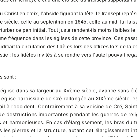
Christ en croix, l’abside figurant la tête, le transept représe
 siècle, celle au septentrion en 1645, celle au midi lui fai
rber ce pan initial. Tout juste rendent-ils moins lisibles l
trême fréquence dans les églises de cette province. Ces pas
idifiait la circulation des fidèles lors des offices lors de la
istie ; les fidèles invités à se rendre vers l’autel pouvait re
s sont :
’église dans sa largeur au XVème siècle, avancé sans é
e église paroissiale de Cré rallongée au XIXème siècle, 
ail à l’occident. Contrairement à sa voisine de Cré, Sain
 de destructions importantes pendant les guerres de rel
s et harmonieuses. En cas d’élargissement, les bras du 
s les pierres et la structure, autant cet élargissement i