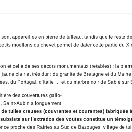
 sont appareillés en pierre de tuffeau, tandis que le reste de 
etits moellons du chevet permet de dater cette partie du XI
ion et celle de ses décors monumentaux (retables) : la pierre
e jaune clair et très dur ; du granite de Bretagne et du Maine
es, du Portugal, d’Italie … et du marbre noir de Sablé sur 
itière des couvertures gallo-
é, Saint-Aubin a longuement
ée de tuiles creuses (couvrantes et courantes) fabriquée 
n subsiste sur l’extrados des voutes constitue un témo
nce proche des Rairies au Sud de Bazouges, village de tuili