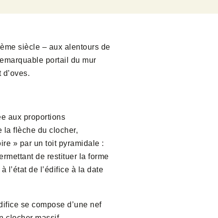
Ième siècle – aux alentours de
 remarquable portail du mur
t d’oves.
ée aux proportions
 la flèche du clocher,
re » par un toit pyramidale :
ermettant de restituer la forme
l’état de l’édifice à la date
’édifice se compose d’une nef
n clocher massif.