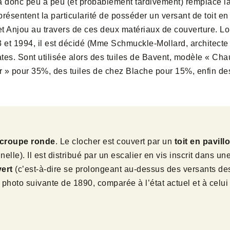
donc peu à peu (et probablement tardivement) remplacé la tu
ésentent la particularité de posséder un versant de toit en 
 et Anjou au travers de ces deux matériaux de couverture. L
93 et 1994, il est décidé (Mme Schmuckle-Mollard, architec
lates. Sont utilisée alors des tuiles de Bavent, modèle « Ch
 » pour 35%, des tuiles de chez Blache pour 15%, enfin de
n croupe ronde
. Le clocher est couvert par un
toit en pavill
elle). Il est distribué par un escalier en vis inscrit dans un
vert
(c’est-à-dire se prolongeant au-dessus des versants des 
 photo suivante de 1890, comparée à l’état actuel et à celui