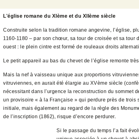
L’église romane du XIème et du XIIème siècle
Construite selon la tradition romane angevine, l’église, 
1160-1180 – par son chœur, sa tour de croisée et sa tour 
ouest : le plein cintre est formé de rouleaux droits alter
Le petit appareil au bas du chevet de l’église remonte trè
Mais la nef à vaisseau unique aux proportions vitruvienne
vitruviennes, en aurait été élargie au XVème siècle (confè
nécessitant dans l’urgence la reconstruction du sommet de l
un provisoire « à la Française » qui perdure près de trois 
initiale, mais également au regard de la règle des Monument
de l’inscription (1862), risque d’encore perdurer.
Si le passage du temps l’a fait évol
unique associée à un chevet à absi