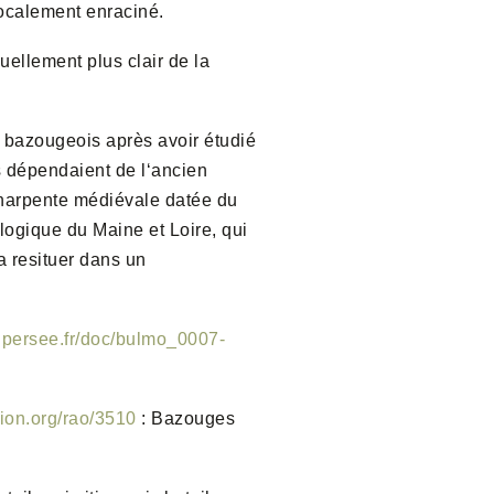
localement enraciné.
uellement plus clair de la
s bazougeois après avoir étudié
s dépendaient de l‘ancien
charpente médiévale datée du
logique du Maine et Loire, qui
a resituer dans un
.persee.fr/doc/bulmo_0007-
tion.org/rao/3510
: Bazouges